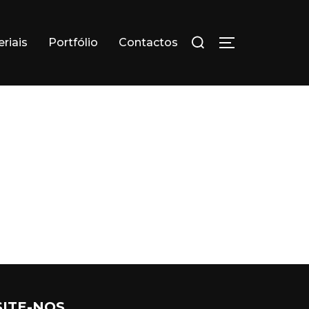
Search
riais
Portfólio
Contactos
TOGGLE SID
for:
SITE-NOS