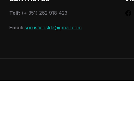
Telf:
(+ 351) 262 918 423
Email:
sorusticoslda@gmail.com